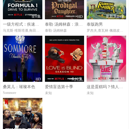
全8集
更新至04集
HD
一级方程式：疾速争胜第八季
泰勒·汤姆林森：浪女回头
泰版跑男
马克斯·维斯塔潘,角田裕毅
泰勒·汤姆林森
罗杰夫,查瓦林·佩德皮里亚旺,李永钦,皮塔亚·萨丘安,塔湾·维弘可塔纳,瓦伦托恩·帕奥尼尔,平贲·帕尼同通隆,DJPuaek
全12集
已完结
HD
桑莫儿：璀璨本色
爱情盲选第十季
这是蛋糕吗？情人节篇
Sommore
未知
未知