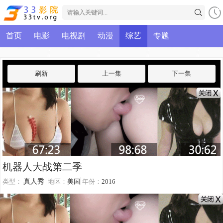
首页
电影
电视剧
动漫
综艺
专题
刷新
上一集
下一集
机器人大战第二季
类型：
真人秀
地区：
美国
年份：
2016