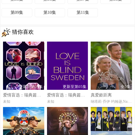
第09集
第10集
第11集
猜你喜欢
更新至第05集
更新至第05集
全5集
爱情盲选：瑞典篇第三季
爱情盲选：瑞典篇第3季
真爱龄距离
未知
未知
纳塔莉·乔伊·约翰逊,Nick,Viall