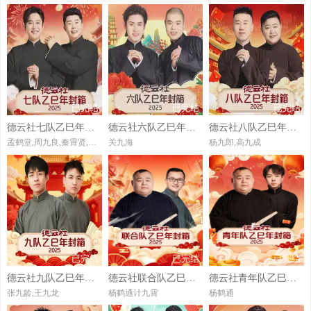
已完结
已完结
已完结
德云社七队乙巳年封箱2025
德云社六队乙巳年封箱2025
德云社八队乙巳年封箱2025
孟鹤堂,周九良,秦霄贤,何九华
关九海
杨九郎,高九成
已完结
已完结
已完结
德云社九队乙巳年封箱2025
德云社联合队乙巳年封箱2025
德云社青年队乙巳年封箱2025
张九龄,王九龙
杨鹤通计九霄
杨鹤通