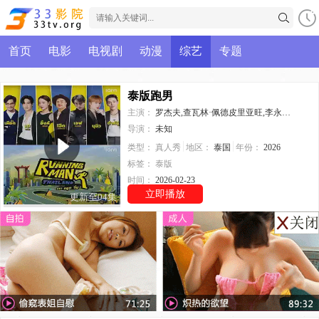
首页
电影
电视剧
动漫
综艺
专题
泰版跑男
主演：
罗杰夫,查瓦林·佩德皮里亚旺,李永钦,皮塔亚·萨丘安,塔湾·维弘可塔纳,瓦伦托恩·帕奥尼尔,平贲·帕尼同通隆,DJPuaek
导演：
未知
类型：
真人秀
地区：
泰国
年份：
2026
标签：
泰版
时间：
2026-02-23
立即播放
更新至04集