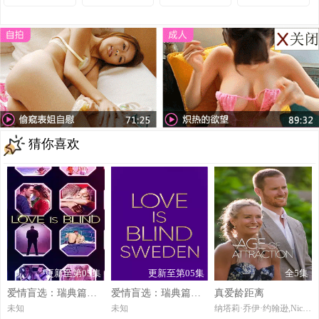
猜你喜欢
更新至第05集
更新至第05集
全5集
爱情盲选：瑞典篇第三季
爱情盲选：瑞典篇第3季
真爱龄距离
未知
未知
纳塔莉·乔伊·约翰逊,Nick,Viall