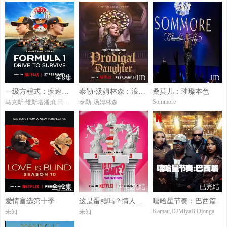
全8集
HD
HD
一级方程式：疾速争胜第八季
泰勒·汤姆林森：浪女回头
桑莫儿：璀璨本色
Sommore
马克斯·维斯塔潘,角田裕毅
泰勒·汤姆林森
全12集
已完结
已完结
爱情盲选第十季
这是蛋糕吗？情人节篇
嘻哈星节奏：巴西篇
Kamau,DJMiyaB,Djonga
未知
未知