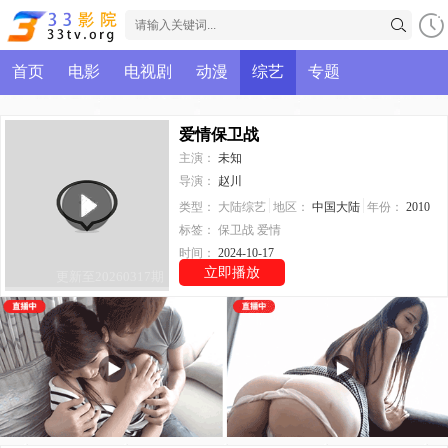
首页
电影
电视剧
动漫
综艺
专题
爱情保卫战
主演：
未知
导演：
赵川
类型：
大陆综艺
地区：
中国大陆
年份：
2010
标签：
保卫战
爱情
时间：
2024-10-17
立即播放
更新至20260317期