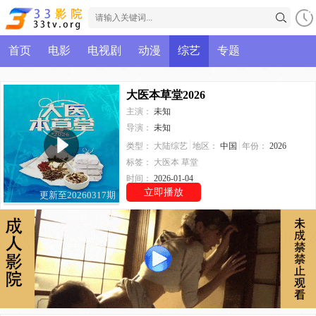
首页
电影
电视剧
动漫
综艺
专题
大医本草堂2026
主演：
未知
导演：
未知
类型：
大陆综艺
地区：
中国
年份：
2026
标签：
大医本
草堂
时间：
2026-01-04
立即播放
更新至20260317期