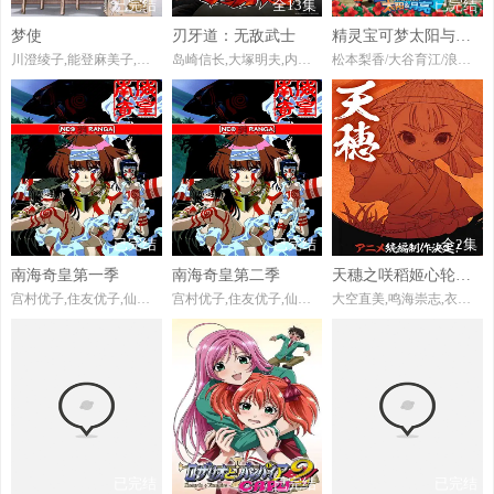
已完结
全13集
已完结
梦使
刃牙道：无敌武士
精灵宝可梦太阳与月亮
川澄绫子,能登麻美子,关智一
岛崎信长,大塚明夫,内田直哉,小山力也,江口拓也,菅生隆之,川原庆久,岛田敏,三宅健太,金尾哲夫,土门仁,绪方贤一,铃木达央,成田剑,村濑步,古谷彻
松本梨香/大谷育江/浪川大辅/真堂圭/石川界人
已完结
已完结
全2集
南海奇皇第一季
南海奇皇第二季
天穗之咲稻姬心轮的稻作日记
宫村优子,住友优子,仙台惠理,宫田幸季,大塚明夫,绪方惠美,森川智之,松尾银三,大川透,上田祐司,宫本充,川澄绫子,松谷彼哉,村井每早,长谷川智子,蒲地克彦,外山诚二
宫村优子,住友优子,仙台惠理,宫田幸季,大塚明夫,绪方惠美,森川智之,松尾银三,大川透,上田祐司,宫本充,川澄绫子,松谷彼哉,村井每早,长谷川智子,蒲地克彦,外山诚二
大空直美,鸣海崇志,衣川里佳,矢野龙太,久保田ひかり,前田聪马,古贺葵,桃河里香,小日向みわ,各务立基,龟山雄慈
已完结
已完结
已完结