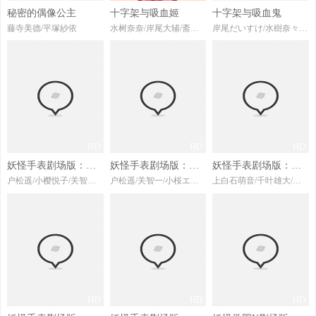
秘密的偶像公主
十字架与吸血姬
十字架与吸血鬼
藤寺美德/平塚紗依
水树奈奈/岸尾大辅/斋藤千和/福圆美里/古山贵实子
岸尾だいすけ/水樹奈々/福圓美里
HD
HD
HD
妖怪手表剧场版：诞生的秘密喵
妖怪手表剧场版：飞天鲸鱼与跨时空大冒险喵
妖怪手表剧场版：光影之卷之鬼王复活
户松遥/小樱悦子/关智一/梶裕贵/奈良彻
户松遥/关智一/小桜エツコ/南出凌嘉/山崎贤人
上白石萌音/千叶雄大/田村睦心/关智一
HD
HD
HD