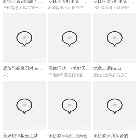
妖怪手表剧场版：阎魔大王和五个故事喵
妖怪手表剧场版：永远的朋友
妖怪学园Y剧场版：猫也能成为英雄吗
户松遥/悠木碧/关智一/小桜エツコ/重本ことり
种崎敦美/木村良平/东山奈央/小樱悦子/桧山修之
田村睦心/井上麻里奈/远藤绫/户松遥
已完结
更新至第10集
HD
霸旋陀螺爆刃对决超Z国语
偶像活动！×美妙天堂THEMOVIE-相遇的奇迹！-
地狱老师Part.2
未知
下地紫野,茜屋日海夏
置鲇龙太郎,白石凉子,洲崎绫,黑泽朋世,岩崎谅太,古城门志帆,远藤绫,加隈亚衣,森川智之
已完结
已完结
已完结
美妙旋律极光之梦
美妙旋律彩虹演奏会
美妙旋律我亲爱的未来