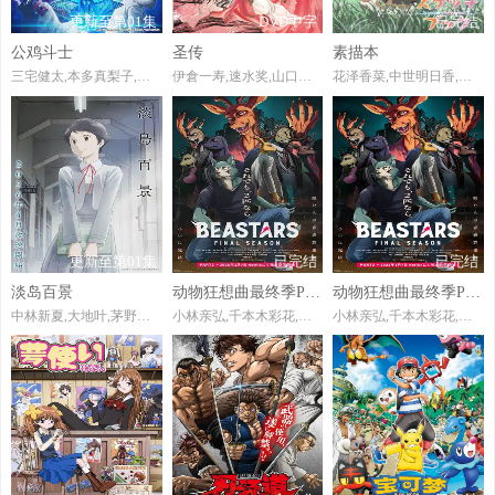
更新至第01集
DVD中字
已完结
公鸡斗士
圣传
素描本
三宅健太,本多真梨子,井泽诗织,大野智敬,鹿糠光明,大塚明夫,远野光,甲斐田裕子,笠间淳,藤原夏海
伊倉一寿,速水奖,山口胜平,榊原良子
花泽香菜,中世明日香,牧野由依,广桥凉,斋藤桃子,田村由香里,小清水亚美,浅野真澄,桑谷夏子,后藤邑子,大原崇,田坂秀树,下野纮,能登麻美子,大原沙耶香,日笠阳子,清水香里,金田朋子,伊藤静,中田让治
更新至第01集
已完结
已完结
淡岛百景
动物狂想曲最终季Part.2
动物狂想曲最终季Part.2
中林新夏,大地叶,茅野爱衣,藤原夏海,恒松步
小林亲弘,千本木彩花,小野友树,三木真一郎,千叶繁,榎木淳弥,种崎敦美,梶裕贵,木村昴,大塚明夫,玄田哲章,折笠富美子,室元气,远藤绫,高木涉,胜杏里,冲野晃司
小林亲弘,千本木彩花,小野友树,三木真一郎,千叶繁,榎木淳弥,种崎敦美,梶裕贵,木村昴,大塚明夫,玄田哲章,折笠富美子,室元气,远藤绫,高木涉,胜杏里,冲野晃司