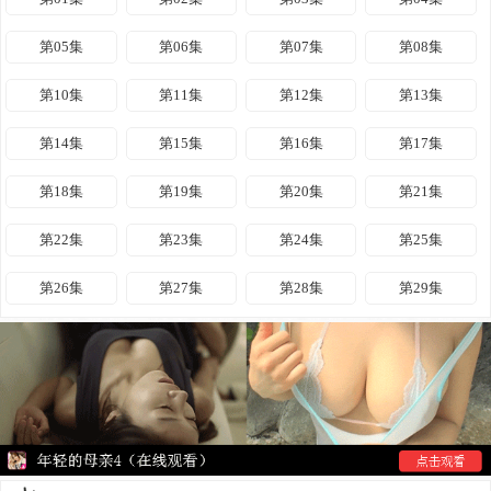
第38集
第39集
第40集
第41集
第05集
第06集
第07集
第08集
第42集
第43集
第44集
第45集
第10集
第11集
第12集
第13集
第46集
第47集
第48集
第49集
第14集
第15集
第16集
第17集
第50集
第51集
第52集
第53集
第18集
第19集
第20集
第21集
第54集
第55集
第22集
第23集
第24集
第25集
第26集
第27集
第28集
第29集
第30集
第31集
第32集
第33集
第34集
第35集
第36集
第37集
第38集
第39集
第40集
第41集
第42集
第43集
第44集
第45集