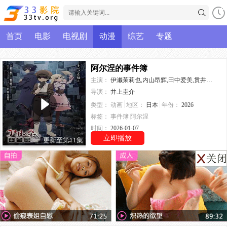
首页
电影
电视剧
动漫
综艺
专题
阿尔涅的事件簿
主演：
伊濑茉莉也,内山昂辉,田中爱美,贯井柚佳
导演：
井上圭介
类型：
动画
地区：
日本
年份：
2026
标签：
事件簿
阿尔涅
时间：
2026-01-07
立即播放
更新至第11集