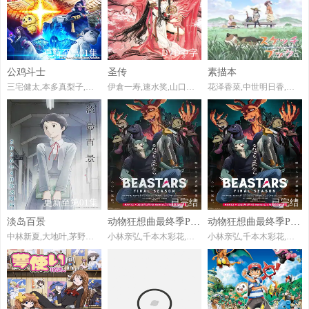
更新至第01集
DVD中字
已完结
公鸡斗士
圣传
素描本
三宅健太,本多真梨子,井泽诗织,大野智敬,鹿糠光明,大塚明夫,远野光,甲斐田裕子,笠间淳,藤原夏海
伊倉一寿,速水奖,山口胜平,榊原良子
花泽香菜,中世明日香,牧野由依,广桥凉,斋藤桃子,田村由香里,小清水亚美,浅野真澄,桑谷夏子,后藤邑子,大原崇,田坂秀树,下野纮,能登麻美子,大原沙耶香,日笠阳子,清水香里,金田朋子,伊藤静,中田让治
更新至第01集
已完结
已完结
淡岛百景
动物狂想曲最终季Part.2
动物狂想曲最终季Part.2
中林新夏,大地叶,茅野爱衣,藤原夏海,恒松步
小林亲弘,千本木彩花,小野友树,三木真一郎,千叶繁,榎木淳弥,种崎敦美,梶裕贵,木村昴,大塚明夫,玄田哲章,折笠富美子,室元气,远藤绫,高木涉,胜杏里,冲野晃司
小林亲弘,千本木彩花,小野友树,三木真一郎,千叶繁,榎木淳弥,种崎敦美,梶裕贵,木村昴,大塚明夫,玄田哲章,折笠富美子,室元气,远藤绫,高木涉,胜杏里,冲野晃司