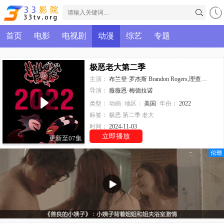
首页
电影
电视剧
动漫
综艺
专题
极恶老大第二季
主演：
布兰登·罗杰斯 Brandon Rogers,理查德·史蒂文·霍维茨,薇薇安·尼克松 Vivian Nixon,埃里卡·林德贝克 Erica Lindbeck,布莱斯·平卡姆 Bryce Pinkham
导演：
薇薇恩·梅德拉诺
类型：
动画
地区：
美国
年份：
2022
标签：
极恶
第二季
老大
时间：
2024-11-03
立即播放
更新至07集