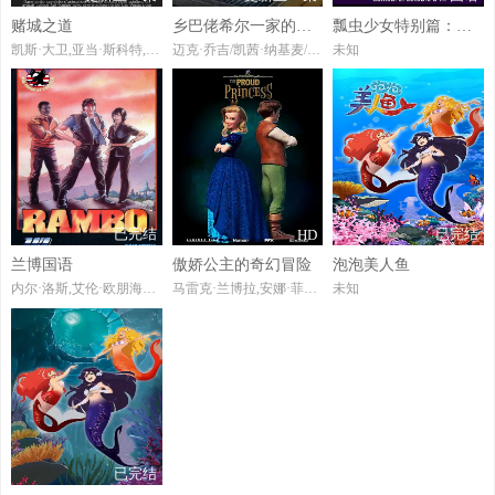
赌城之道
乡巴佬希尔一家的幸福生活第十四季
瓢虫少女特别篇：巴黎故事
凯斯·大卫,亚当·斯科特,StephenRoot,贾内尔·詹姆斯,Shannon·Gisela
迈克·乔吉/凯茜·纳基麦/帕梅拉·阿德龙/格蕾·德丽斯勒/斯蒂芬·鲁特/劳伦·汤姆/约翰尼·哈德威克/钱信伊/MarkLeBnani
未知
已完结
已完结
HD
兰博国语
傲娇公主的奇幻冒险
泡泡美人鱼
内尔·洛斯,艾伦·欧朋海默,詹姆斯·埃弗里,迈克尔·安萨拉,彼得·库伦,弗兰克·维尔克,罗伯特伊图,MichaelBell,露西·泰勒
马雷克·兰博拉,安娜·菲亚洛娃,AlesProcházka
未知
已完结