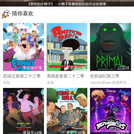
猜你喜欢
更新至07集
更新至02集
已完结
恶搞之家第二十三季
美国老爸第二十二季
史前战纪第三季
未知
未知
AaronLaPlante,拉埃蒂茨亚·伊杜
更新至10集
更新至01集
HD国语