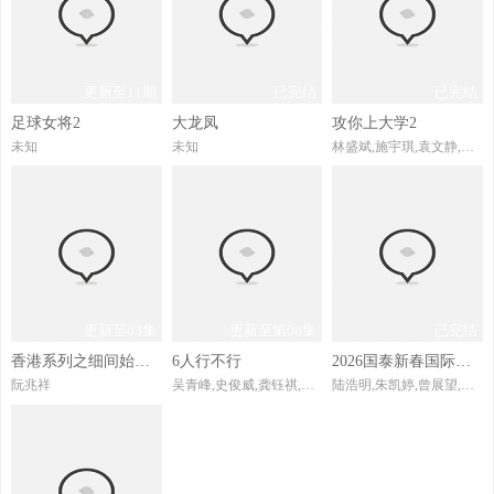
更新至11期
已完结
已完结
足球女将2
大龙凤
攻你上大学2
未知
未知
林盛斌,施宇琪,袁文静,罗子溢,陈晓华,何广沛,陈浚霆,罗天宇,何依婷,陈星妤,庄子璇,陈庭欣,唐嘉麟,李尔晨,康华,黄庭锋,吴若希,刘佩玥,谢雪心,林景程,黄洛妍,冯皓扬,吴沚默,樊亦敏,李伟健,许家杰,林淑敏,吕慧仪,刘丹,单立文,汤盈盈,杨明,古佩玲,邓智坚,吴业坤,戴祖仪,郭柏妍,王敏奕,马国明,游嘉欣,倪嘉雯,谷娅溦,邢慧敏,郑衍峰,陈懿德,马贯东,赖慰玲,张振朗,谭俊彦,阮浩棕,林智乐,冼靖峰,文凯婷
更新至03集
更新至第06集
已完结
香港系列之细间始终你好
6人行不行
2026国泰新春国际汇演之夜
阮兆祥
吴青峰,史俊威,龚钰祺,谢馨仪,何景扬,刘家凯
陆浩明,朱凯婷,曾展望,叶蒨文,陈奂仁