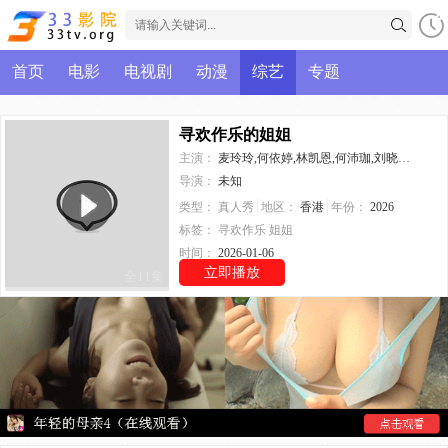
首页
电影
电视剧
动漫
综艺
专题
寻欢作乐的姐姐
主演：
麦玲玲,何依婷,林凯恩,何沛珈,刘晓昆,吴若希,戴祖仪,游嘉欣
导演：
未知
类型：
真人秀
地区：
香港
年份：
2026
标签：
寻欢作乐
姐姐
时间：
2026-01-06
立即播放
全11集