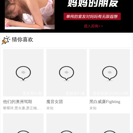
猜你喜欢
更新至01期
更新至01集
更新至第20260314期
他们的澳洲驾期
魔音女团
黑白威廉Fighting
黎耀祥,曹永廉,萧正楠,吴若希,戴祖仪,丁子朗
未知
未知