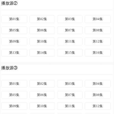
播放源②
第01集
第02集
第03集
第04集
第05集
第06集
第07集
第08集
第09集
第10集
第11集
第12集
第13集
第14集
第15集
第16集
播放源③
第01集
第02集
第03集
第04集
第05集
第06集
第07集
第08集
第09集
第10集
第11集
第12集