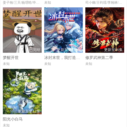
第117集
第118集
第119集
第120集
姜子翰/三天/杨瑨晗/毕莹超/阿沁/冯泽锐/唐策/闫子蔚/阮伊菲/刘李桥/家明/康潇文
未知
司小幽/王钧瑶/李翰林/马正阳/小连杀
第85集
第86集
第87集
第88集
第121集
第122集
第123集
第124集
第89集
第90集
第91集
第92集
第125集
第126集
第127集
第128集
第93集
第94集
第95集
第96集
第129集
第130集
第131集
第132集
第97集
第98集
第99集
第100集
已完结
更新至第128集
更新至06集
第133集
第134集
第135集
第136集
第101集
第102集
第103集
第104集
梦醒开世
冰封末世，我打造完美领地动态漫画
修罗武神第二季
未知
未知
未知
第137集
第138集
第139集
第140集
第105集
第106集
第107集
第108集
第141集
第142集
第143集
第144集
第109集
第110集
第111集
第112集
第145集
第146集
第147集
第148集
第113集
第114集
第115集
第116集
第149集
第150集
第151集
第152集
第117集
第118集
第119集
第120集
更新至第12集
第153集
第154集
第155集
第156集
阳光小白马
第121集
第122集
第123集
第124集
未知
第157集
第158集
第159集
第160集