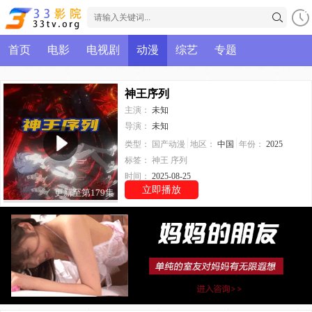
首页
电影
电视剧
动漫
综艺
专题
神王序列
主演：
未知
导演：
未知
类型：
国产动漫
地区：
中国
年份：
2025
标签：
神王
序列
时间：
2025-08-25
立即播放
更新至第179集