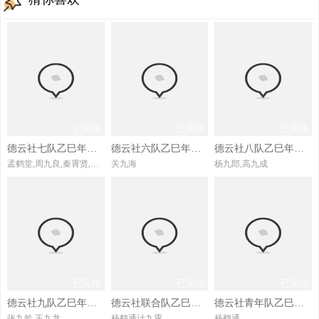
已完结
已完结
已完结
德云社七队乙巳年封箱2025
德云社六队乙巳年封箱2025
德云社八队乙巳年封箱2025
孟鹤堂,周九良,秦霄贤,何九华
关九海
杨九郎,高九成
已完结
已完结
已完结
德云社九队乙巳年封箱2025
德云社联合队乙巳年封箱2025
德云社青年队乙巳年封箱2025
张九龄,王九龙
杨鹤通计九霄
杨鹤通