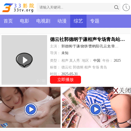
首页
电影
电视剧
动漫
综艺
专题
德云社郭德纲于谦相声专场青岛站2025
主演：
郭德纲/于谦/烧饼/曹鹤阳/孔云龙/章九徕/张九南/高九成
导演：
未知
类型：
相声
真人秀
地区：
中国
年份：
2025
标签：
德云社
郭德纲
相声
专场
青岛
时间：
2025-05-31
立即播放
全7期