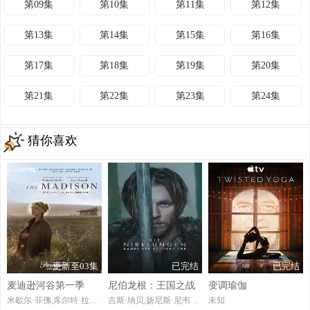
第09集
第10集
第11集
第12集
第13集
第14集
第15集
第16集
第17集
第18集
第19集
第20集
第21集
第22集
第23集
第24集
猜你喜欢
更新至03集
已完结
已完结
麦迪逊河谷第一季
尼伯龙根：王国之战
变调瑜伽
米歇尔·菲佛,库尔特·拉塞尔,碧儿·加勒特,艾丽·查普曼,帕特里克·J·亚当斯,阿米尔·米勒,AlainaPollack,本·施耐泽,凯文·席格斯,瑞贝卡·斯宾塞,MalcolmVillaverde,丹尼埃拉·瓦斯诺瓦,NajiahKnight,TancSade,AngelaPeters,RenHaggerty,英迪·德罗什,奥古斯特·理查兹,梅瑞迪思·米克尔森,约翰·W·希思
吉斯·纳贝,扬尼斯·尼韦纳,多米尼克·马库斯·辛格,LiljavanderZwaag,RosalindeMynster,亚历山德罗·舒斯特,耶迪斯·特里贝尔
未知