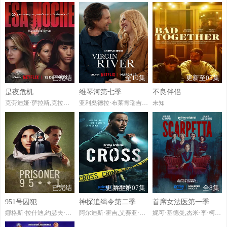
已完结
全10集
更新至05集
是夜危机
维琴河第七季
不良伴侣
克劳迪娅·萨拉斯,克拉拉·加勒,佩德罗·卡萨布兰科,宝拉·乌塞罗,莱德·迪亚斯,NüllGarcía,加布里埃尔·波兰科,路易斯·戴尔·瓦莱,艾丽西娅·法尔科,JulenClarke,AlbertWollfIISaintFelixNolasco,布鲁诺·巴勃罗·齐托,SonyaPeña,PeioEtxarri,IgnacioVisca
亚利桑德拉·布莱肯瑞吉,马丁·亨德森,凯·布拉德伯里,莎拉·坎宁,蕾切尔·德兰斯,本·霍灵斯沃斯,科迪·基尔斯利
未知
已完结
更新至第07集
全8集
951号囚犯
神探追缉令第二季
首席女法医第一季
娜格斯·拉什迪,约瑟夫·费因斯
阿尔迪斯·霍吉,艾赛亚·穆斯塔法,阿隆娜·塔尔,萨曼莎·沃克斯,尤安妮塔·詹宁斯,凯勒·以利亚,麦乐迪·赫德,强尼·雷·吉尔,马修·里沃德,珍妮·梅森,约翰·威斯利·查特曼,本·沃特金斯,斯蒂芬妮·贝尔丁
妮可·基德曼,杰米·李·柯蒂斯,阿丽亚娜·德博斯,詹妮特·蒙哥马利,阿什利·谢尔顿,西蒙·贝克,鲍比·坎纳瓦尔,麦迪逊·桑兹,J·托马斯·贝利,阿曼达·莱赫提,亨特·帕瑞施,杰克·坎纳瓦尔,罗西·麦克尤恩,查理·B·福斯特,约翰·W·希思,泰勒·梅里特,德娅·迪伊,安德鲁·J·福尔纳,奥斯汀·麦克梅恩斯,里格斯·弗莱诺里