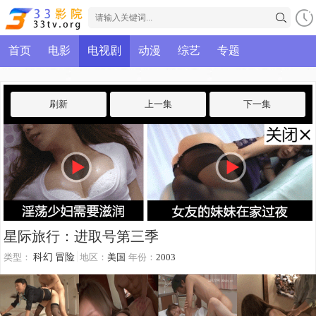
首页
电影
电视剧
动漫
综艺
专题
刷新
上一集
下一集
星际旅行：进取号第三季
类型：
科幻
冒险
地区：
美国
年份：
2003