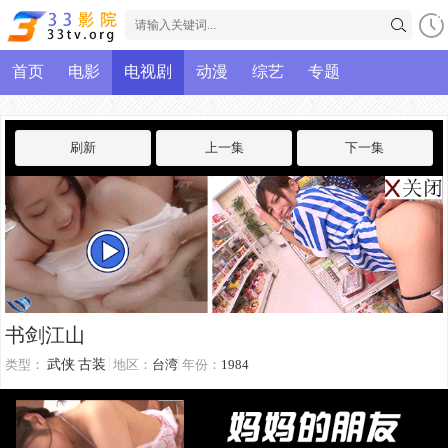
首页
电影
电视剧
动漫
综艺
专题
刷新
上一集
下一集
书剑江山
类型：
武侠
古装
地区：
台湾
年份：
1984