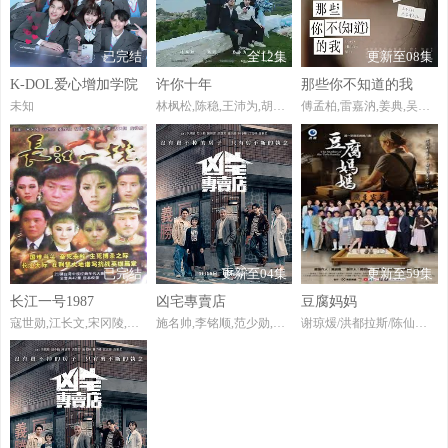
已完结
全12集
更新至08集
K-DOL爱心增加学院
许你十年
那些你不知道的我
未知
林枫松,陈稳,王沛为,胡贺然
傅孟柏,雷嘉汭,姜典,吴念轩,项婕如,邱偲琹,蔡昌宪,黄礼丰
已完结
更新至04集
更新至59集
长江一号1987
凶宅專賣店
豆腐妈妈
寇世勋,江长文,宋冈陵,姜厚任,胡锦,许文全,沈乃相,张慧亚,卢碧云,戈伟如
施名帅,李铭顺,范少勋,林予晞,洪慧芳,江宜蓉,陈妍霏,许紫柔
谢琼煖/洪都拉斯/陈仙梅/蓝苇华/苏晏霈/曾智希/曾子益/陈志强/郭忠祐/李之勤/潘奕如/范瑞君/王耿豪/吴铃山/张倩/李运庆/罗子惟/宫美乐/王晴/于浩威/马国毕/张世贤/徐千京/黄子玲/黄靖雅/李佩怡/吴政澔/黄尚禾/吴皓升