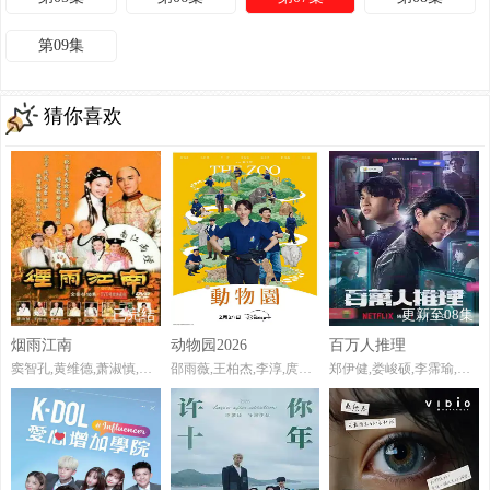
第09集
猜你喜欢
已完结
更新至第08集
更新至08集
烟雨江南
动物园2026
百万人推理
窦智孔,黄维德,萧淑慎,江祖平,王皓
邵雨薇,王柏杰,李淳,庹宗华,柯淑勤,黄薇渟,林思廷,马念先,蔡亘晏,高英轩,林子熙,张永正,张雁名,杨懿轩,李冠毅,陈彦嘉,许哲珮
郑伊健,娄峻硕,李霈瑜,王柏杰,李李仁,陈妍霏,项婕如,蔡凡熙,詹怀云,杨懿轩,程予希,曾文翰,洪千淑,高英轩,周明宇,林羿祯,江治纬,伍嘉纬,张永正