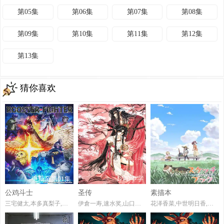
第05集
第06集
第07集
第08集
第09集
第10集
第11集
第12集
第13集
猜你喜欢
更新至第01集
DVD中字
已完结
公鸡斗士
圣传
素描本
三宅健太,本多真梨子,井泽诗织,大野智敬,鹿糠光明,大塚明夫,远野光,甲斐田裕子,笠间淳,藤原夏海
伊倉一寿,速水奖,山口胜平,榊原良子
花泽香菜,中世明日香,牧野由依,广桥凉,斋藤桃子,田村由香里,小清水亚美,浅野真澄,桑谷夏子,后藤邑子,大原崇,田坂秀树,下野纮,能登麻美子,大原沙耶香,日笠阳子,清水香里,金田朋子,伊藤静,中田让治