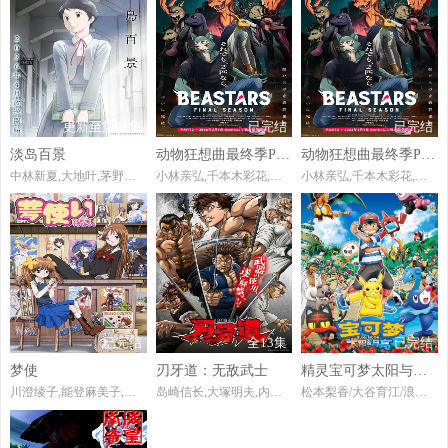
更新至第01集
已完结
已完结
淡岛百景
动物狂想曲最终季Part.2
动物狂想曲最终季Part.2
中林新夏,大地叶,茅野爱衣,藤原夏海,恒松步
小林亲弘,千本木彩花,小野友树,三木真一郎,千叶繁,榎木淳弥,种崎敦美,梶裕贵,木村昴,大塚明夫,玄田哲章,折笠富美子,室元气,远藤绫,高木涉,胜杏里,冲野晃司
小林亲弘,千本木彩花,小野友树,三木真一郎,千叶繁,榎木淳弥,种崎敦美,梶裕贵,木村昴,大塚明夫,玄田哲章,折笠富美子,室元气,远藤绫,高木涉,胜杏里,冲野晃司
已完结
全13集
已完结
梦使
刃牙道：无敌武士
精灵宝可梦太阳与月亮
川澄绫子,能登麻美子,关智一
岛崎信长,大塚明夫,内田直哉,小山力也,江口拓也,菅生隆之,川原庆久,岛田敏,三宅健太,金尾哲夫,土门仁,绪方贤一,铃木达央,成田剑,村濑步,古谷彻
松本梨香/大谷育江/浪川大辅/真堂圭/石川界人