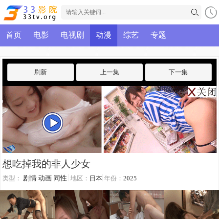
首页
电影
电视剧
动漫
综艺
专题
刷新
上一集
下一集
想吃掉我的非人少女
类型：
剧情
动画
同性
地区：
日本
年份：
2025