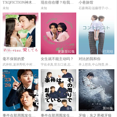
TXQFICTION神木隆之介
现在你在哪？给我的偶像装了GPS
小巷旅馆
未知
未知
石森璃花/远藤理子/小田仓丽奈/小岛凪纱/谷口爱季/中嶋优月/的野美青/向井纯叶/村井优/村山美羽/山下瞳月/仲村亨/高尾昇吾/川添野爱/前野朋哉/花音/川谷修士/嶋田修平/鳥居俊介/前原瑞树/五头岳夫/岩永洋昭/铃之助/朝仓亚纪/石川愛大/石田剛太
已完结
更新至02集
已完结
毫不保留的爱
女生就不能主动吗？
对比的我和你
武井咲,泷泽秀明,中村苍,水泽绘玲奈,特林德尔·玲奈,中村隼人,高桥光臣,桥本爱实,神野三铃,松平健,木南晴夏
宇佐卓真,世古口凌,志田琥珀,高尾颯斗
井上想良,中山翔贵,井内悠阳,阿久根温世,富里奈央,HAYATO,樫又龍ノ介,米尾賢人
全4集
全4集
第06集
事件在那周围发生第二季
事件在那周围发生第一季
牙狼：东之界楼牙狼