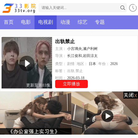
首页
电影
电视剧
动漫
综艺
专题
出轨禁止
主演：
小宫璃央,濑户利树
导演：
长江俊和,岩田涼太
类型：
剧情
地区：
日本
年份：
2026
标签：
出轨
禁止
时间：
2026-03-18
立即播放
更新至第03集