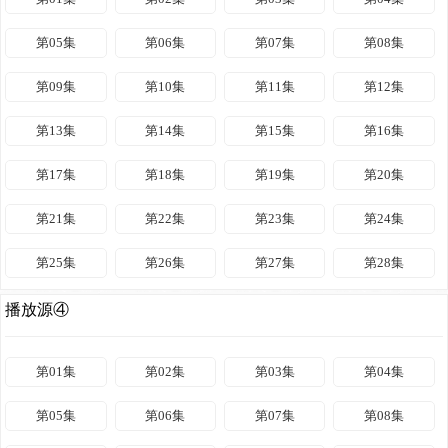
第37集
第38集
第39集
第40集
第05集
第06集
第07集
第08集
第09集
第10集
第11集
第12集
第13集
第14集
第15集
第16集
第17集
第18集
第19集
第20集
第21集
第22集
第23集
第24集
第25集
第26集
第27集
第28集
第29集
第30集
第31集
第32集
播放源④
第33集
第34集
第35集
第36集
第01集
第02集
第03集
第04集
第37集
第38集
第39集
第40集
第05集
第06集
第07集
第08集