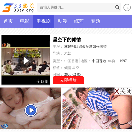
首页
电影
电视剧
动漫
综艺
专题
星空下的傾情
主演：
林建明邱淑贞吴君如张国荣
导演：
未知
类型：
中国香港
地区：
中国香港
年份：
1997
标签：
傾情
星空
时间：
2026-02-05
立即播放
全13集