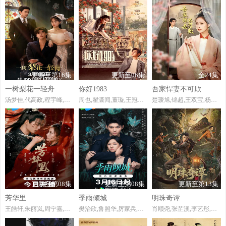
更新至第16集
更新至06集
全24集
一树梨花一轻舟
你好1983
吾家悍妻不可欺
汤梦佳,代高政,程宇峰,林亚冬
周也,翟潇闻,董璇,王冠逸,赵达,涂凌,蒋易,郑伟,林潇,樊霖锋,归亚蕾,张铎,斓曦,姜梓新,赵圆瑗,张双利,翁虹,吴岱融,舒耀瑄,苇青,艾东,胡小庭,李晓川,郭军,刘敏,杨明娜,王艺禅,节冰,王建新,郑奇
楚瑷旭,锦超,王双宝,杨清文
更新至第08集
更新至第08集
更新至第13集
芳华里
季雨倾城
明珠奇谭
王皓轩,朱丽岚,周宁嘉,文景芝,周宇航,井凌潇,陈霖生
樊治欣,鲁照华,厉家兵,吴季峰,孙千予,侍宣如,钟煜霖,李红雨,周沛宸,肖慕尘,闵政,李耀景
肖顺尧,张芷溪,李艺彤,李镇泽,信鹏,赵毅