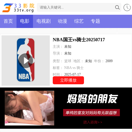
首页
电影
电视剧
动漫
综艺
专题
NBA国王vs骑士20250717
主演：
未知
导演：
未知
类型：
篮球
地区：
未知
年份：
2009
标签：
NBA
vs
骑士
时间：
2025-07-17
立即播放
已完结