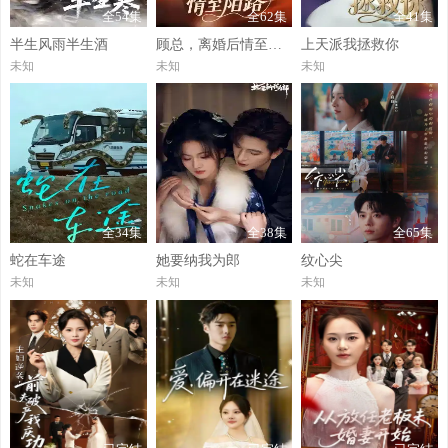
全54集
全62集
全41集
半生风雨半生酒
顾总，离婚后情至陌路
上天派我拯救你
未知
未知
未知
全34集
全38集
全65集
蛇在车途
她要纳我为郎
纹心尖
未知
未知
未知