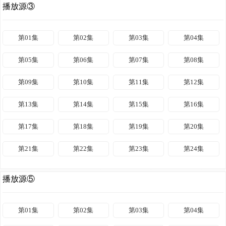
播放源③
第01集
第02集
第03集
第04集
第05集
第06集
第07集
第08集
第09集
第10集
第11集
第12集
第13集
第14集
第15集
第16集
第17集
第18集
第19集
第20集
第21集
第22集
第23集
第24集
播放源⑤
第01集
第02集
第03集
第04集