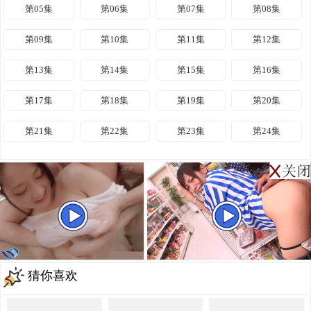
第05集
第06集
第07集
第08集
第09集
第10集
第11集
第12集
第13集
第14集
第15集
第16集
第17集
第18集
第19集
第20集
第21集
第22集
第23集
第24集
猜你喜欢